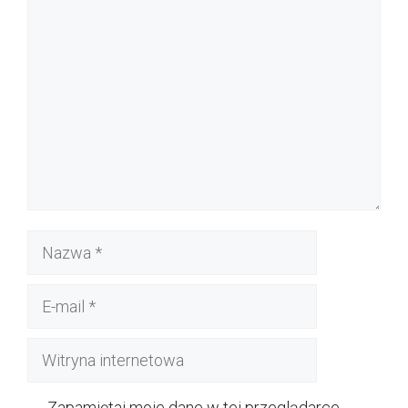
Komentarz
Nazwa
E-
mail
Witryna
internetowa
Zapamiętaj moje dane w tej przeglądarce