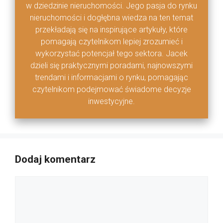
w dziedzinie nieruchomości. Jego pasja do rynku
nieruchomości i dogłębna wiedza na ten temat
przekładają się na inspirujące artykuły, które
pomagają czytelnikom lepiej zrozumieć i
wykorzystać potencjał tego sektora. Jacek
dzieli się praktycznymi poradami, najnowszymi
trendami i informacjami o rynku, pomagając
czytelnikom podejmować świadome decyzje
inwestycyjne.
Dodaj komentarz
Komentarz