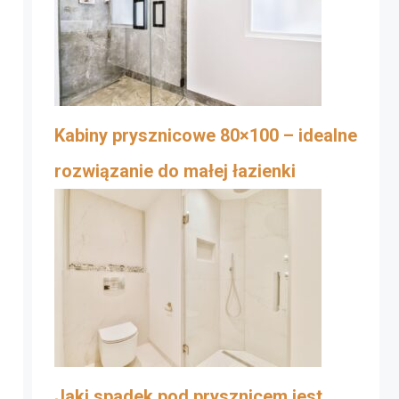
Kabiny prysznicowe 80×100 – idealne
rozwiązanie do małej łazienki
Jaki spadek pod prysznicem jest